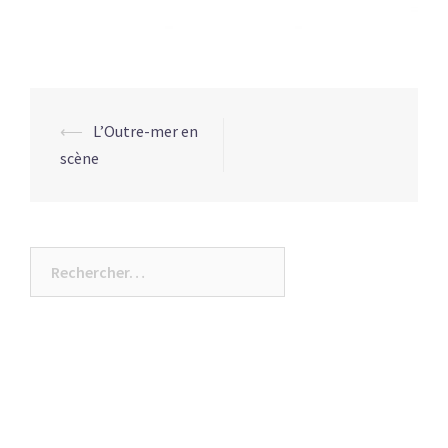
⟵
L’Outre-mer en
Navigation
scène
d’article
Rechercher :